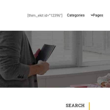
Categories
Pages
[thim_ekit id=”12396″]
SEARCH