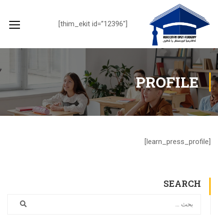
[thim_ekit id=”12396″]
PROFILE
[learn_press_profile]
SEARCH